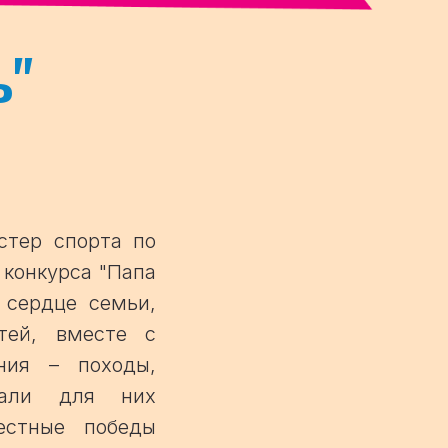
ь
"
стер спорта по
 конкурса "Папа
 сердце семьи,
тей, вместе с
ния – походы,
стали для них
естные победы