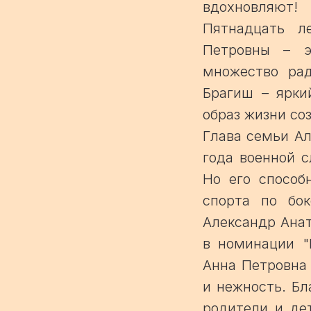
вдохновляют!
Пятнадцать л
Петровны – э
множество ра
Брагиш – ярки
образ жизни со
Глава семьи Ал
года военной 
Но его способ
спорта по бо
Александр Анат
в номинации "
Анна Петровна 
и нежность. Бл
родители и де