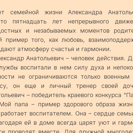
ет семейной жизни Александра Анатол
то пятнадцать лет непрерывного движ
достных и незабываемых моментов родите
й пример того, как любовь, взаимоподдер
здают атмосферу счастья и гармонии.
ександр Анатольевич – человек действия. 
службы воспитали в нем силу духа и непок
ности не ограничиваются только военным
ксу, он еще и личный тренер своей доч
ольевич – победитель краевого конкурса "Па
Мой папа – пример здорового образа жизни
работает воспитателем. Она – сердце семьи
агодаря ей в доме всегда царят уют и гар
ти проводят вместе. Для дружной многоде