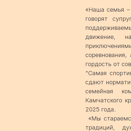
«Наша семья – 
говорят супр
поддерживае
движение, н
приключениям
соревнования,
гордость от с
"Самая спорти
сдают нормати
семейная ко
Камчатского кр
2025 года.
«Мы стараемся
традиций, ду