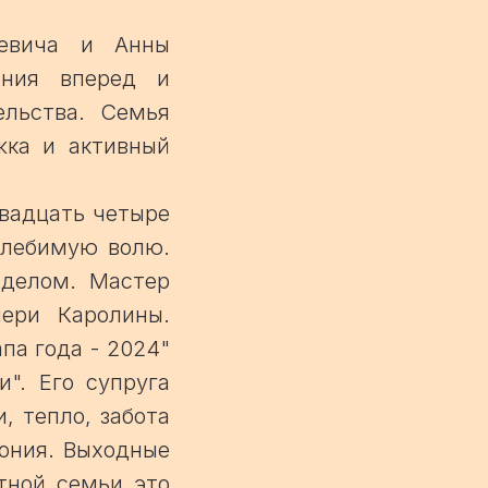
ьевича и Анны
ения вперед и
льства. Семья
жка и активный
Двадцать четыре
олебимую волю.
 делом. Мастер
ери Каролины.
па года - 2024"
". Его супруга
, тепло, забота
мония. Выходные
тной семьи это