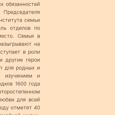
х обязанностей
Председателя
института семьи
ель отделов по
место. Семья в
разыгрывают на
ыступает в роли
и другие герои
п для родных и
я изучением и
дков 1600 года
 второстепенном
любви для всей
году отметят 40