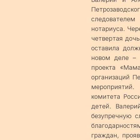
Петрозаводског
следователем
нотариуса. Чер
четвертая дочь
оставила долж
новом деле – 
проекта «Мама
организаций Пе
мероприятий.
комитета Росс
детей. Валери
безупречную с
благодарностя
граждан, проя