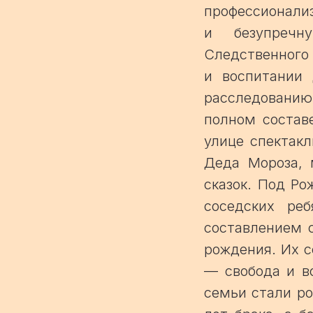
профессионали
и безупречн
Следственного 
и воспитании 
расследованию
полном состав
улице спектакл
Деда Мороза, 
сказок. Под Р
соседских ре
составлением 
рождения. Их с
— свобода и в
семьи стали ро