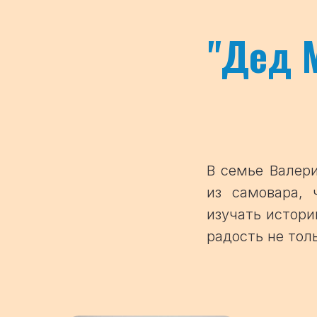
"
Дед 
В семье Валер
из самовара, 
изучать истори
радость не тол