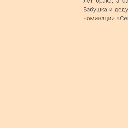
лет брака, а 
Бабушка и деду
номинации «Сем