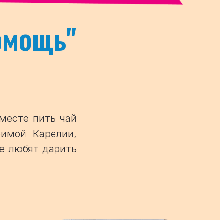
омощь
"
месте пить чай
бимой Карелии,
ье любят дарить