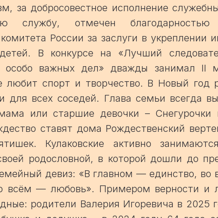
зм, за добросовестное исполнение служебны
ую службу, отмечен благодарностью 
комитета России за заслуги в укреплении 
детей. В конкурсе на «Лучший следоват
 особо важных дел» дважды занимал II 
е любит спорт и творчество. В Новый год 
и для всех соседей. Глава семьи всегда в
мама или старшие девочки – Снегурочки 
ождество ставят дома Рождественский верте
бятишек. Кулаковские активно занимаютс
своей родословной, в которой дошли до пре
емейный девиз: «В главном — единство, во
о всём — любовь». Примером верности и 
дные: родители Валерия Игоревича в 2025 