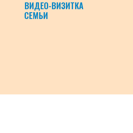
ВИДЕО-ВИЗИТКА
СЕМЬИ
© 2025 ФОНД ПОДДЕРЖКИ ДЕТЕЙ, НАХОДЯЩИХСЯ В ТРУДНОЙ
ЖИЗНЕННОЙ СИТУАЦИИ
ПОЛИТИКА КОНФИДЕНЦИАЛЬНОСТИ